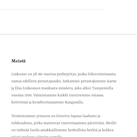
ut
Meistä
Kirjoita arvostelu
Linkosuo on yli 80-vuotias perheyritys, jonka liiketoiminnasta
vastaa edelleen perustajasuku. Jatkamme perustajiemme Aarne
ja Elsa Linkosuon maukasta missiota, joka alkoi Tampereella
vuonna 1936. Valmistamme kaikki tuotteemme omassa
keittiössä ja konditoriassamme Kangasalla.
Toimintamme ytimeen on leivottu lupaus laadusta ja
rohkeudesta, jotka maistuvat tuotteissamme päivittäin. Meille
on tärkeää luoda asiakkaillemme herkullisia hetkiä ja kulkea
Julkaisupäivämäärä
ai kovasti kehuja ja
31/07/26