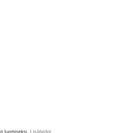
Julkaisupäivämäärä
akuuvarma,
17/06/25
äyttävä,
erinteinen kakku
ä, perinteinen
tämä arvostelu hyödyllinen?
0
0
Julkaisupäivämäärä
ääkakku juhliin
16/06/25
, suuri kakku
tämä arvostelu hyödyllinen?
0
0
n luomiseksi.
Lisätiedot