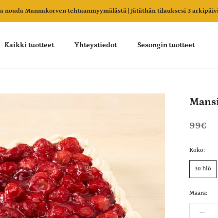
 ja nouda Mannakorven tehtaanmyymälästä | Jätäthän tilauksesi 3 arkipäi
Kaikki tuotteet
Yhteystiedot
Sesongin tuotteet
Kaikki tuotteet
Yhteystiedot
Sesongin tuotteet
Mans
99€
Koko:
30 hlö
Määrä: