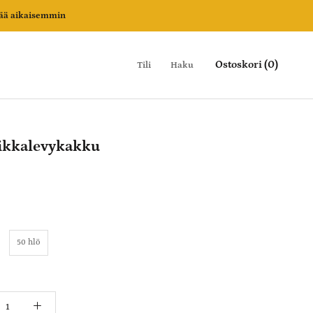
vää aikaisemmin
Ostoskori (
0
)
Tili
Haku
ikkalevykakku
50 hlö