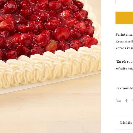
Perinteine
Kermaisell
kerros kes
"En ole sa
kehuttu tei
Laktoosit
Jaa
Lisätie
Näytä 