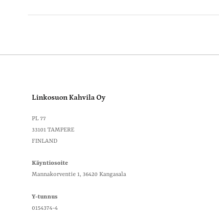
Asiakasarvostel
Linkosuon Kahvila Oy
4.7
PL 77
Perustuu 23 arvosteluun
33101 TAMPERE
FINLAND
Käyntiosoite
Mannakorventie 1, 36420 Kangasala
mediaa sisältävät
Arvosana
Kaikki arviot
Y-tunnus
0154374-4
S