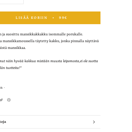
LISÄÄ KORIIN
99€
n ja suosittu mansikkakkakku isommalle porukalle.
a mansikkamoussella täytetty kakku, jonka pinnalla näyttävä
äistä mansikkaa.
anut näin hyvää kakkua mistään muusta leipomosta,ei ole suotta
dän tuotteita!"
on
toja
kuvat