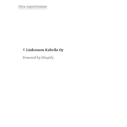
Tanja S.
ri
Vahvistettu ostaja
Oiva-raporttimme
Sai kovasti kehuja ja r
hengelle pitkäksi päiv
Oliko 
© Linkosuon Kahvila Oy
Powered by Shopify
k
Jevgenia U.
Vahvistettu ostaja
maukas mansikkakev
meille erinomaisesti
Oliko 