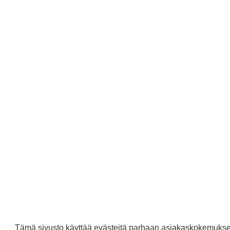
T
Riikka S.
n
Vahvistettu ostaja
p
Takuuvarma, näyttäv
kakku
Oliko 
P
Piia H.
Vahvistettu ostaja
Hieno ja herkullinen 
Oliko 
Tämä sivusto käyttää evästeitä parhaan asiakaskokemukse